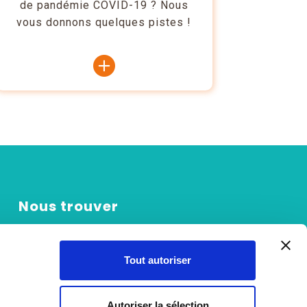
de pandémie COVID-19 ? Nous
vous donnons quelques pistes !
Nous trouver
Rue du Vivier 30
Tout autoriser
B-6900
Marche-en-Famenne
Face à l'hôpital Vivalia
Autoriser la sélection