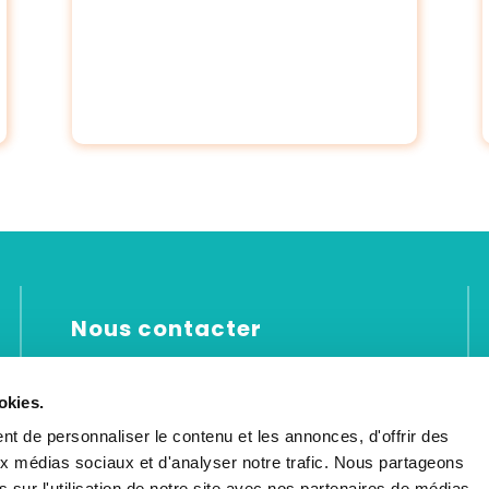
Nous contacter
E-mail :
academiebe@gmail.com
okies.
Tél : +32 499 89 97 30
t de personnaliser le contenu et les annonces, d'offrir des
aux médias sociaux et d'analyser notre trafic. Nous partageons
 sur l'utilisation de notre site avec nos partenaires de médias