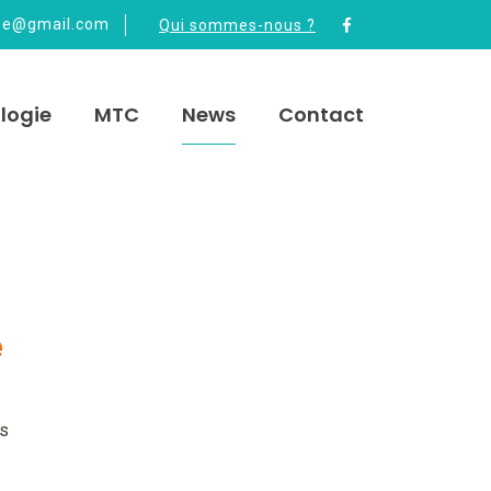
be@gmail.com
Qui sommes-nous ?
logie
MTC
News
Contact
e
ns