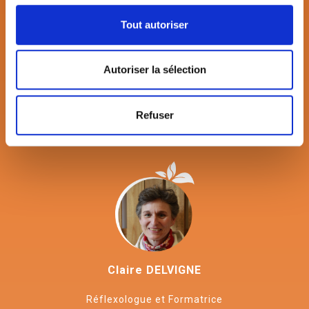
Tout autoriser
Nolwenn ESSELIN
Colette FRENAY
Autoriser la sélection
Réflexologue - Formatrice -
Responsable AcBE -
Naturopathe - Praticienne
Naturopathe – Praticienne
Refuser
MTC
MTC - Réflexologue et
Formatrice
Claire DELVIGNE
Réflexologue et Formatrice