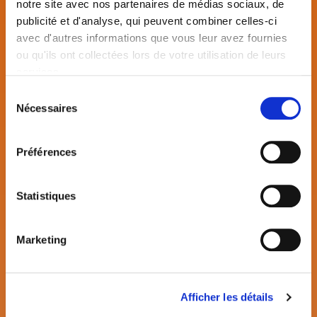
notre site avec nos partenaires de médias sociaux, de
publicité et d'analyse, qui peuvent combiner celles-ci
La passion pour notre métier nous porte chaque
avec d'autres informations que vous leur avez fournies
jour. Nos formatrices sont naturopathes,
ou qu'ils ont collectées lors de votre utilisation de leurs
services.
réflexologues professionnelles spécialisées,
praticiennes en MTC. Elles exercent leur art en
Sélection
Nécessaires
du
cabinet privé.
consentement
Préférences
Nos cours sont mis à jour régulièrement. La
formation continue des formateurs est une
Statistiques
valeur importante à l’Académie du Bien-Être.
Marketing
En savoir plus
Afficher les détails