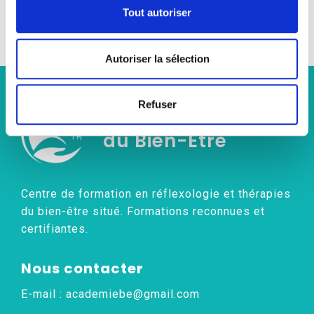
Nous trouver
Tout autoriser
Autoriser la sélection
Refuser
Académie
du Bien-Être
Centre de formation en réflexologie et thérapies
du bien-être situé. Formations reconnues et
certifiantes.
Nous contacter
E-mail :
academiebe@gmail.com